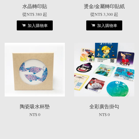
水晶轉印貼
燙金/金屬轉印貼紙
從
NT$ 380
起
從
NT$ 3,300
起
加入購物車
加入購物車
陶瓷吸水杯墊
全彩廣告掛勾
NT$ 0
NT$ 0